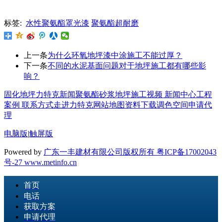
标签:
水性聚氨酯罩光漆
聚氨酯超耐磨
上一条
为什么环氧地坪漆中涂施工不能过厚？
下一条
不同的水泥基面问题对于地坪施工都有哪些影
响？
固化地坪
力特克新闻
聚氨酯砂浆地坪
施工视频
新闻中心
工程
案例
联系方式
走进力特克
网站地图
资料下载
调色空间
申请代
理
电脑版
|
触屏版
Powered by
广东一丰建材有限公司版权所有 粤ICP备17002043
号-27
www.metinfo.cn
首页
电话
获取方案
申请代理