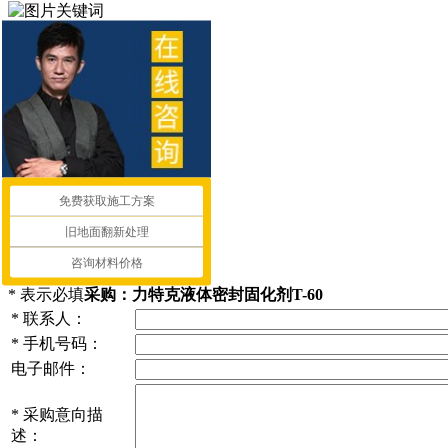
免费获取施工方案
旧地面翻新处理
咨询材料价格
*
表示必填
采购：力特克液体密封固化剂T-60
*
联系人：
*
手机号码：
电子邮件：
*
采购意向描
述：