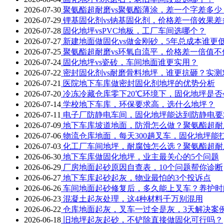
2026-07-30
聚氨酯超耐磨vs聚氨酯薄涂，差一个字差多少
2026-07-29
锂基固化剂vs钠基固化剂，价格差一倍效果差
2026-07-28
固化地坪vsPVC地板，工厂车间选哪个？
2026-07-27
新建地面做固化vs做金刚砂，5年总成本谁更
2026-07-25
聚氨酯超耐磨vs环氧自流平，价格差一倍值不
2026-07-24
固化地坪vs瓷砖，车间地面谁更实用？
2026-07-22
密封固化剂vs耐磨骨料地坪，谁更抗砸？实测
2026-07-21
医院地下车库做密封固化剂地坪的优势分析
2026-07-20
冷冻冷藏仓库零下20℃环境下，固化地坪是否
2026-07-14
学校地下车库，环保要求高，选什么地坪？
2026-07-11
电子厂防静电车间，固化地坪能达到防静电要
2026-07-09
地下车库坡道地面，防滑怎么做？聚氨酯超耐
2026-07-06
物流仓库地面，每天300趟叉车，固化地坪能
2026-07-03
化工厂车间地坪，耐腐蚀怎么选？聚氨酯超耐
2026-06-30
地下车库做固化地坪，业主最关心的5个问题
2026-06-29
厂房地面起砂原因自查表，10个问题帮你诊断
2026-06-27
地下车库起砂起灰，物业最怕的3个投诉点
2026-06-26
车间地面起砂修复后，多久能上叉车？养护时
2026-06-23
混凝土起灰处理，这4种材料千万别混用
2026-06-22
仓库地面起灰，叉车一过全是灰，3天解决案
2026-06-18
旧地坪起灰起砂，不铲除直接做固化可行吗？