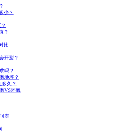
？
多少？
低？
值？
对比
会开裂？
求吗？
磨地坪？
扛多久？
磨VS环氧
间表
例