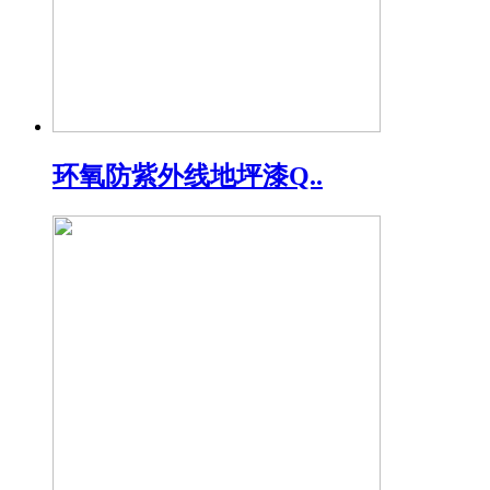
环氧防紫外线地坪漆Q..