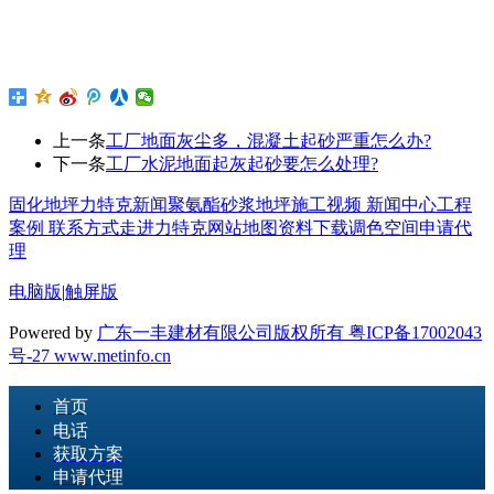
上一条
工厂地面灰尘多，混凝土起砂严重怎么办?
下一条
工厂水泥地面起灰起砂要怎么处理?
固化地坪
力特克新闻
聚氨酯砂浆地坪
施工视频
新闻中心
工程
案例
联系方式
走进力特克
网站地图
资料下载
调色空间
申请代
理
电脑版
|
触屏版
Powered by
广东一丰建材有限公司版权所有 粤ICP备17002043
号-27
www.metinfo.cn
首页
电话
获取方案
申请代理