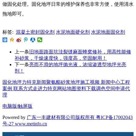
做固化处理。固化地坪日常的维护保养也非常方便，使用清水
拖地即可。
标签:
混凝土密封固化剂
水泥地面硬化剂
水泥地面固化剂
上一条
旧地面路面坑洼裂缝麻面蜂窝修补，用高性能修
补砂浆，干燥速度快，强度高，坚固耐用！
下一条
亮而不滑的地坪抛光液，浓缩渗透型地坪光亮
剂！
固化地坪
力特克新闻
聚氨酯砂浆地坪
施工视频
新闻中心
工程
案例
联系方式
走进力特克
网站地图
资料下载
调色空间
申请代
理
电脑版
|
触屏版
Powered by
广东一丰建材有限公司版权所有 粤ICP备17002043
号-27
www.metinfo.cn