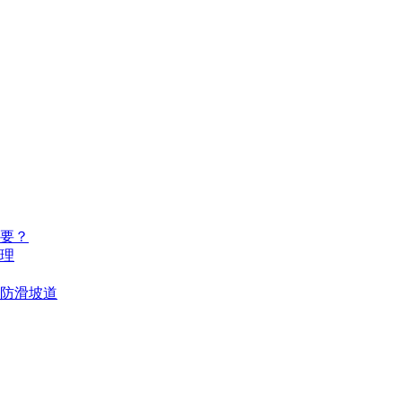
要？
理
防滑坡道