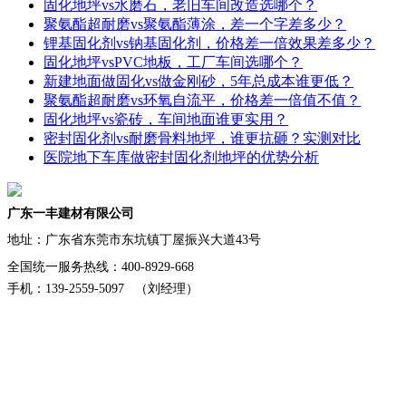
固化地坪vs水磨石，老旧车间改造选哪个？
聚氨酯超耐磨vs聚氨酯薄涂，差一个字差多少？
锂基固化剂vs钠基固化剂，价格差一倍效果差多少？
固化地坪vsPVC地板，工厂车间选哪个？
新建地面做固化vs做金刚砂，5年总成本谁更低？
聚氨酯超耐磨vs环氧自流平，价格差一倍值不值？
固化地坪vs瓷砖，车间地面谁更实用？
密封固化剂vs耐磨骨料地坪，谁更抗砸？实测对比
医院地下车库做密封固化剂地坪的优势分析
广东一丰建材有限公司
地址：
广东省东莞市东坑镇丁屋振兴大道43号
全国统一服务热线：400-8929-668
手机：139-2559-5097 （刘经理）