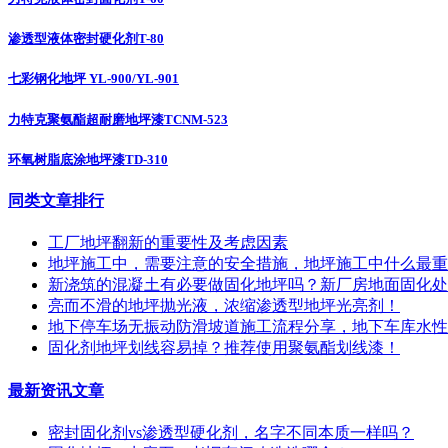
渗透型液体密封硬化剂T-80
七彩钢化地坪 YL-900/YL-901
力特克聚氨酯超耐磨地坪漆TCNM-523
环氧树脂底涂地坪漆TD-310
同类文章排行
工厂地坪翻新的重要性及考虑因素
地坪施工中，需要注意的安全措施，地坪施工中什么最重
新浇筑的混凝土有必要做固化地坪吗？新厂房地面固化处
亮而不滑的地坪抛光液，浓缩渗透型地坪光亮剂！
地下停车场无振动防滑坡道施工流程分享，地下车库水性
固化剂地坪划线容易掉？推荐使用聚氨酯划线漆！
最新资讯文章
密封固化剂vs渗透型硬化剂，名字不同本质一样吗？