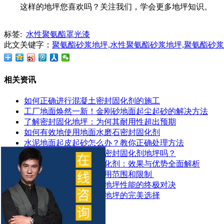
这样的地坪您喜欢吗？关注我们，学会更多地坪知识。
标签:
水性聚氨酯罩光漆
此文关键字：
聚氨酯砂浆地坪,水性聚氨酯砂浆地坪,聚氨酯砂
相关资讯
如何正确进行混凝土密封固化剂的施工
工厂地面焕然一新！金刚砂地面起尘起砂的解决方法
了解密封固化地坪：为何其耐用性超出预期
如何有效地使用地面水磨石密封固化剂
水泥地面起皮起砂怎么办？教你正确处理方法
地面潮湿可以做混凝土密封固化剂地坪吗？
探索锂基混凝土密封固化剂：效果与优势全面解析
​混凝土密封固化剂的应用范围和限制 ​
混凝土染色地坪与环氧地坪性能的终极对决
让停车场更耐用：固化地坪的完美选择
推荐产品