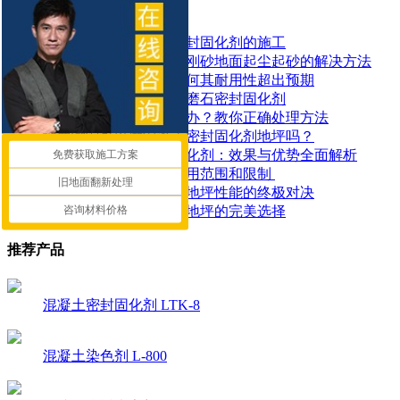
相关资讯
如何正确进行混凝土密封固化剂的施工
工厂地面焕然一新！金刚砂地面起尘起砂的解决方法
了解密封固化地坪：为何其耐用性超出预期
如何有效地使用地面水磨石密封固化剂
水泥地面起皮起砂怎么办？教你正确处理方法
地面潮湿可以做混凝土密封固化剂地坪吗？
探索锂基混凝土密封固化剂：效果与优势全面解析
免费获取施工方案
​混凝土密封固化剂的应用范围和限制 ​
旧地面翻新处理
混凝土染色地坪与环氧地坪性能的终极对决
咨询材料价格
让停车场更耐用：固化地坪的完美选择
推荐产品
混凝土密封固化剂 LTK-8
混凝土染色剂 L-800