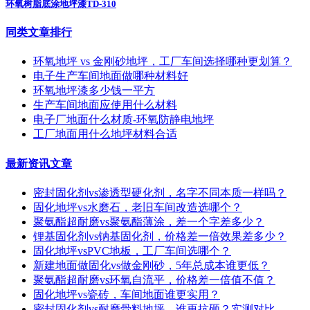
环氧树脂底涂地坪漆TD-310
同类文章排行
环氧地坪 vs 金刚砂地坪，工厂车间选择哪种更划算？
电子生产车间地面做哪种材料好
环氧地坪漆多少钱一平方
生产车间地面应使用什么材料
电子厂地面什么材质-环氧防静电地坪
工厂地面用什么地坪材料合适
最新资讯文章
密封固化剂vs渗透型硬化剂，名字不同本质一样吗？
固化地坪vs水磨石，老旧车间改造选哪个？
聚氨酯超耐磨vs聚氨酯薄涂，差一个字差多少？
锂基固化剂vs钠基固化剂，价格差一倍效果差多少？
固化地坪vsPVC地板，工厂车间选哪个？
新建地面做固化vs做金刚砂，5年总成本谁更低？
聚氨酯超耐磨vs环氧自流平，价格差一倍值不值？
固化地坪vs瓷砖，车间地面谁更实用？
密封固化剂vs耐磨骨料地坪，谁更抗砸？实测对比