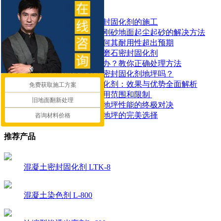
相关资讯
如何正确进行混凝土密封固化剂的施工
工厂地面焕然一新！金刚砂地面起尘起砂的解决方法
了解密封固化地坪：为何其耐用性超出预期
如何有效地使用地面水磨石密封固化剂
水泥地面起皮起砂怎么办？教你正确处理方法
地面潮湿可以做混凝土密封固化剂地坪吗？
探索锂基混凝土密封固化剂：效果与优势全面解析
免费获取施工方案
​混凝土密封固化剂的应用范围和限制 ​
旧地面翻新处理
混凝土染色地坪与环氧地坪性能的终极对决
让停车场更耐用：固化地坪的完美选择
咨询材料价格
推荐产品
混凝土密封固化剂 LTK-8
混凝土染色剂 L-800