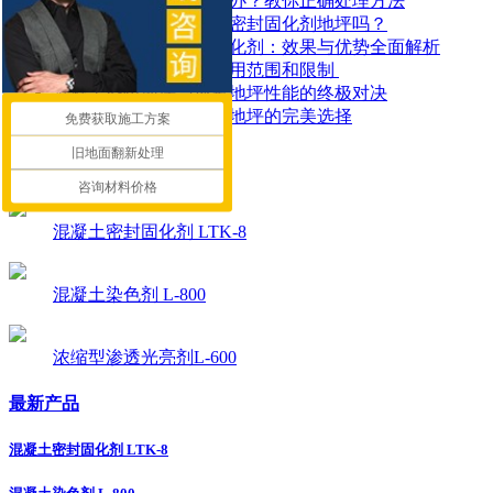
水泥地面起皮起砂怎么办？教你正确处理方法
地面潮湿可以做混凝土密封固化剂地坪吗？
探索锂基混凝土密封固化剂：效果与优势全面解析
​混凝土密封固化剂的应用范围和限制 ​
混凝土染色地坪与环氧地坪性能的终极对决
让停车场更耐用：固化地坪的完美选择
免费获取施工方案
旧地面翻新处理
推荐产品
咨询材料价格
混凝土密封固化剂 LTK-8
混凝土染色剂 L-800
浓缩型渗透光亮剂L-600
最新产品
混凝土密封固化剂 LTK-8