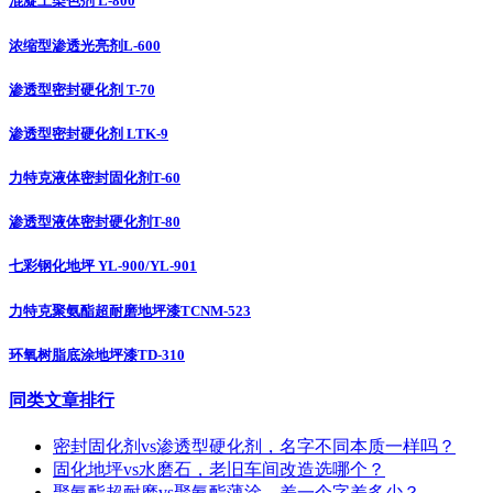
混凝土染色剂 L-800
浓缩型渗透光亮剂L-600
渗透型密封硬化剂 T-70
渗透型密封硬化剂 LTK-9
力特克液体密封固化剂T-60
渗透型液体密封硬化剂T-80
七彩钢化地坪 YL-900/YL-901
力特克聚氨酯超耐磨地坪漆TCNM-523
环氧树脂底涂地坪漆TD-310
同类文章排行
密封固化剂vs渗透型硬化剂，名字不同本质一样吗？
固化地坪vs水磨石，老旧车间改造选哪个？
聚氨酯超耐磨vs聚氨酯薄涂，差一个字差多少？