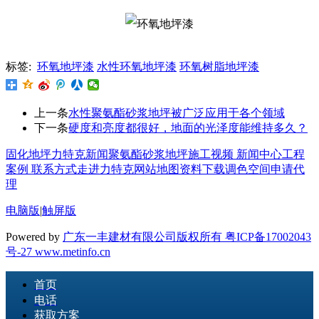
标签:
环氧地坪漆
水性环氧地坪漆
环氧树脂地坪漆
上一条
水性聚氨酯砂浆地坪被广泛应用于各个领域
下一条
硬度和亮度都很好，地面的光泽度能维持多久？
固化地坪
力特克新闻
聚氨酯砂浆地坪
施工视频
新闻中心
工程
案例
联系方式
走进力特克
网站地图
资料下载
调色空间
申请代
理
电脑版
|
触屏版
Powered by
广东一丰建材有限公司版权所有 粤ICP备17002043
号-27
www.metinfo.cn
首页
电话
获取方案