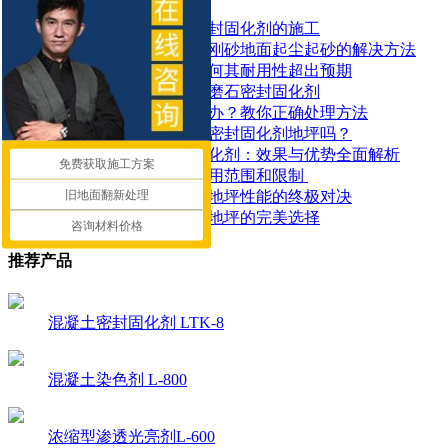
如何正确进行混凝土密封固化剂的施工
工厂地面焕然一新！金刚砂地面起尘起砂的解决方法
了解密封固化地坪：为何其耐用性超出预期
如何有效地使用地面水磨石密封固化剂
水泥地面起皮起砂怎么办？教你正确处理方法
地面潮湿可以做混凝土密封固化剂地坪吗？
探索锂基混凝土密封固化剂：效果与优势全面解析
免费获取施工方案
​混凝土密封固化剂的应用范围和限制 ​
旧地面翻新处理
混凝土染色地坪与环氧地坪性能的终极对决
让停车场更耐用：固化地坪的完美选择
咨询材料价格
推荐产品
混凝土密封固化剂 LTK-8
混凝土染色剂 L-800
浓缩型渗透光亮剂L-600