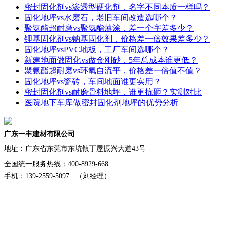
密封固化剂vs渗透型硬化剂，名字不同本质一样吗？
固化地坪vs水磨石，老旧车间改造选哪个？
聚氨酯超耐磨vs聚氨酯薄涂，差一个字差多少？
锂基固化剂vs钠基固化剂，价格差一倍效果差多少？
固化地坪vsPVC地板，工厂车间选哪个？
新建地面做固化vs做金刚砂，5年总成本谁更低？
聚氨酯超耐磨vs环氧自流平，价格差一倍值不值？
固化地坪vs瓷砖，车间地面谁更实用？
密封固化剂vs耐磨骨料地坪，谁更抗砸？实测对比
医院地下车库做密封固化剂地坪的优势分析
广东一丰建材有限公司
地址：
广东省东莞市东坑镇丁屋振兴大道43号
全国统一服务热线：400-8929-668
手机：139-2559-5097 （刘经理）