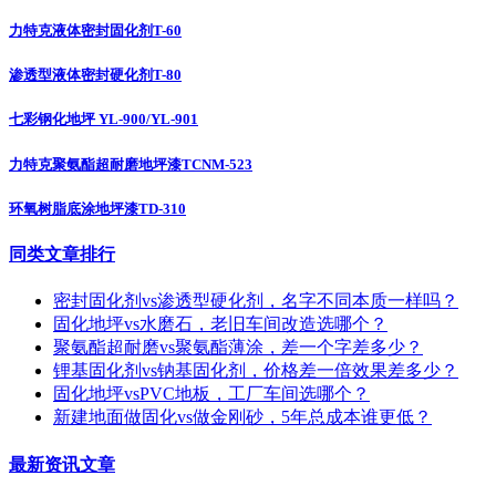
力特克液体密封固化剂T-60
渗透型液体密封硬化剂T-80
七彩钢化地坪 YL-900/YL-901
力特克聚氨酯超耐磨地坪漆TCNM-523
环氧树脂底涂地坪漆TD-310
同类文章排行
密封固化剂vs渗透型硬化剂，名字不同本质一样吗？
固化地坪vs水磨石，老旧车间改造选哪个？
聚氨酯超耐磨vs聚氨酯薄涂，差一个字差多少？
锂基固化剂vs钠基固化剂，价格差一倍效果差多少？
固化地坪vsPVC地板，工厂车间选哪个？
新建地面做固化vs做金刚砂，5年总成本谁更低？
最新资讯文章