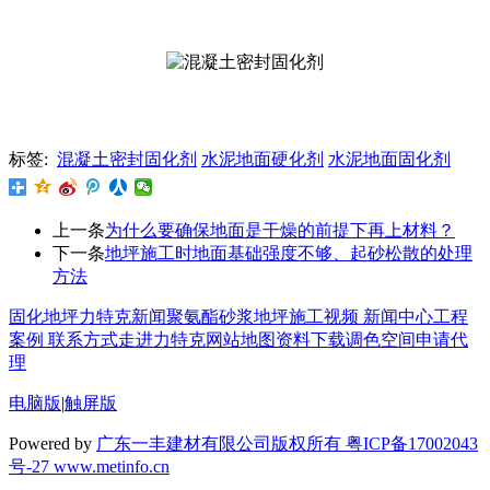
标签:
混凝土密封固化剂
水泥地面硬化剂
水泥地面固化剂
上一条
为什么要确保地面是干燥的前提下再上材料？
下一条
地坪施工时地面基础强度不够、起砂松散的处理
方法
固化地坪
力特克新闻
聚氨酯砂浆地坪
施工视频
新闻中心
工程
案例
联系方式
走进力特克
网站地图
资料下载
调色空间
申请代
理
电脑版
|
触屏版
Powered by
广东一丰建材有限公司版权所有 粤ICP备17002043
号-27
www.metinfo.cn