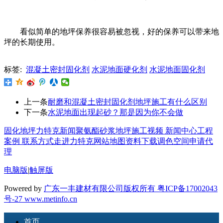
看似简单的地坪保养很容易被忽视，好的保养可以带来地
坪的长期使用。
标签:
混凝土密封固化剂
水泥地面硬化剂
水泥地面固化剂
上一条
耐磨和混凝土密封固化剂地坪施工有什么区别
下一条
水泥地面出现起砂？那是因为你不会做
固化地坪
力特克新闻
聚氨酯砂浆地坪
施工视频
新闻中心
工程
案例
联系方式
走进力特克
网站地图
资料下载
调色空间
申请代
理
电脑版
|
触屏版
Powered by
广东一丰建材有限公司版权所有 粤ICP备17002043
号-27
www.metinfo.cn
首页