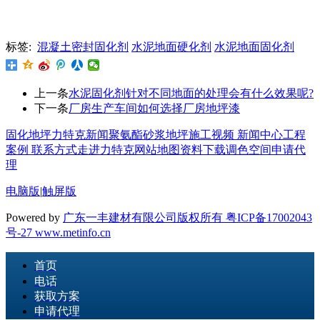
标签:
混凝土密封固化剂
水泥地面硬化剂
水泥地面固化剂
上一条
水泥固化剂针对不同地面的处理会有什么效果呢?
下一条
厂房生产车间如何选择厂房地坪漆
固化地坪
力特克新闻
聚氨酯砂浆地坪
施工视频
新闻中心
工程
案例
联系方式
走进力特克
网站地图
资料下载
调色空间
申请代
理
电脑版
|
触屏版
Powered by
广东一丰建材有限公司版权所有 粤ICP备17002043
号-27
www.metinfo.cn
首页
电话
获取方案
申请代理