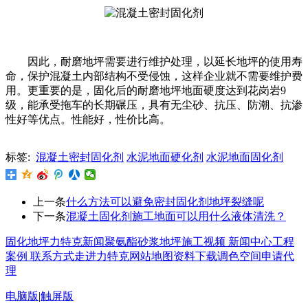
因此，耐磨地坪需要进行维护处理，以延长地坪的使用寿
命，保护混凝土内部结构不受侵蚀，这样企业就不需要维护费
用。更重要的是，固化后的耐磨地坪地面硬度达到花岗岩9
级，能承受拖车的长期碾压，具有无尘砂、抗压、防潮、抗渗
性好等优点。性能好，性价比高。
标签:
混凝土密封固化剂
水泥地面硬化剂
水泥地面固化剂
上一条
什么方法可以避免密封固化剂地坪裂缝呢
下一条
混凝土固化剂施工地面可以用什么液体清洗？
固化地坪
力特克新闻
聚氨酯砂浆地坪
施工视频
新闻中心
工程
案例
联系方式
走进力特克
网站地图
资料下载
调色空间
申请代
理
电脑版
|
触屏版