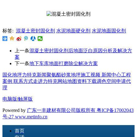
标签:
混凝土密封固化剂
水泥地面硬化剂
水泥地面固化剂
上一条
混凝土密封固化剂后地面泛白原因分析及解决方
案
下一条
地下车库地面打磨除尘解决方案
固化地坪
力特克新闻
聚氨酯砂浆地坪
施工视频
新闻中心
工程
案例
联系方式
走进力特克
网站地图
资料下载
调色空间
申请代
理
电脑版
|
触屏版
Powered by
广东一丰建材有限公司版权所有 粤ICP备17002043
号-27
www.metinfo.cn
首页