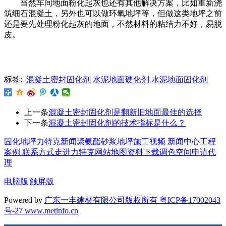
当然车间地面粉化起灰也还有其他解决方案，比如重新浇
筑细石混凝土，另外也可以做环氧地坪等，但做这类地坪之前
还是要先处理粉化起灰的地面，不然材料的粘结力不好，易脱
皮。
标签:
混凝土密封固化剂
水泥地面硬化剂
水泥地面固化剂
上一条
混凝土密封固化剂是翻新旧地面最佳的选择
下一条
混凝土密封固化剂的技术指标是什么？
固化地坪
力特克新闻
聚氨酯砂浆地坪
施工视频
新闻中心
工程
案例
联系方式
走进力特克
网站地图
资料下载
调色空间
申请代
理
电脑版
|
触屏版
Powered by
广东一丰建材有限公司版权所有 粤ICP备17002043
号-27
www.metinfo.cn