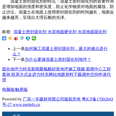
混凝土密封固化剂的特点：混凝土密封固化剂的首要作用
是增加地面的强度和密实度，防止化学物质对地面的腐蚀，防
止沙尘。混凝土在地面上使用密封固化剂的时间越长，地面会
越来越亮，呈现出大理石般的光泽。
标签:
混凝土密封固化剂
水泥地面硬化剂
水泥地面固化剂
上一条
如何施工混凝土密封固化剂，最大的难点是什
么？
下一条
为什么要做混凝土密封固化剂地坪？
固化地坪
力特克新闻
聚氨酯砂浆地坪
施工视频
新闻中心
工程
案例
联系方式
走进力特克
网站地图
资料下载
调色空间
申请代
理
电脑版
|
触屏版
Powered by
广东一丰建材有限公司版权所有 粤ICP备17002043
号-27
www.metinfo.cn