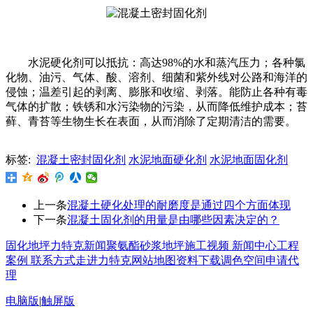
水泥硬化剂可以抵抗：高达98%的水和蒸汽压力；各种氯
化物、油污、气体、酸、溶剂、细菌和紫外线对公路和海洋的
侵蚀；温差引起的剥离、膨胀和收缩、剥落。能防止各种有毒
气体的扩散；铁锈和水污染物的污染，从而降低维护成本；苔
藓、青苔等生物生长在表面，从而消除了定期清洁的需要。
标签:
混凝土密封固化剂
水泥地面硬化剂
水泥地面固化剂
上一条
混凝土硬化处理的耐磨度是通过四个方面体现
下一条
混凝土固化剂的用量是由哪些因素决定的？
固化地坪
力特克新闻
聚氨酯砂浆地坪
施工视频
新闻中心
工程
案例
联系方式
走进力特克
网站地图
资料下载
调色空间
申请代
理
电脑版
|
触屏版