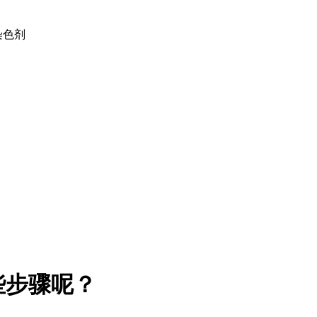
土染色剂
些步骤呢？