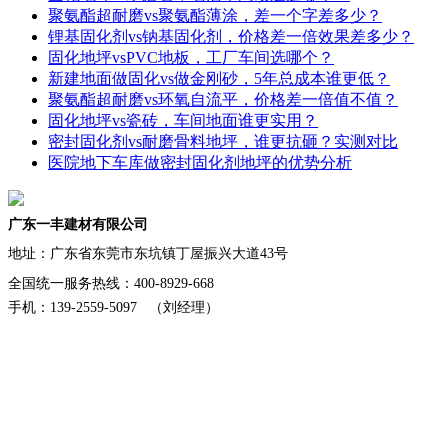
聚氨酯超耐磨vs聚氨酯薄涂，差一个字差多少？
锂基固化剂vs钠基固化剂，价格差一倍效果差多少？
固化地坪vsPVC地板，工厂车间选哪个？
新建地面做固化vs做金刚砂，5年总成本谁更低？
聚氨酯超耐磨vs环氧自流平，价格差一倍值不值？
固化地坪vs瓷砖，车间地面谁更实用？
密封固化剂vs耐磨骨料地坪，谁更抗砸？实测对比
医院地下车库做密封固化剂地坪的优势分析
广东一丰建材有限公司
地址：
广东省东莞市东坑镇丁屋振兴大道43号
全国统一服务热线：400-8929-668
手机：139-2559-5097 （刘经理）