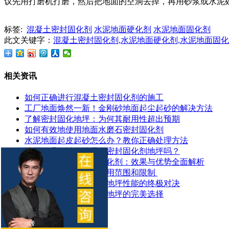
议先用打磨机打磨，然后把地面的空洞去掉，再用砂浆或水泥
标签:
混凝土密封固化剂
水泥地面硬化剂
水泥地面固化剂
此文关键字：
混凝土密封固化剂,水泥地面硬化剂,水泥地面固
相关资讯
如何正确进行混凝土密封固化剂的施工
工厂地面焕然一新！金刚砂地面起尘起砂的解决方法
了解密封固化地坪：为何其耐用性超出预期
如何有效地使用地面水磨石密封固化剂
水泥地面起皮起砂怎么办？教你正确处理方法
地面潮湿可以做混凝土密封固化剂地坪吗？
探索锂基混凝土密封固化剂：效果与优势全面解析
​混凝土密封固化剂的应用范围和限制 ​
混凝土染色地坪与环氧地坪性能的终极对决
让停车场更耐用：固化地坪的完美选择
推荐产品