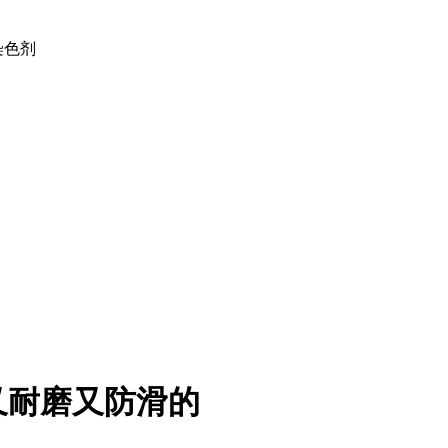
土染色剂
又耐磨又防滑的