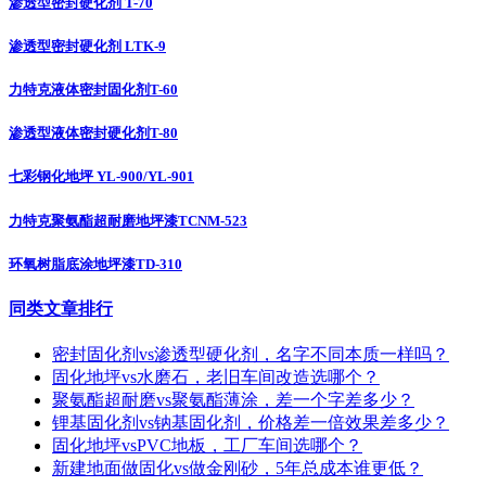
渗透型密封硬化剂 T-70
渗透型密封硬化剂 LTK-9
力特克液体密封固化剂T-60
渗透型液体密封硬化剂T-80
七彩钢化地坪 YL-900/YL-901
力特克聚氨酯超耐磨地坪漆TCNM-523
环氧树脂底涂地坪漆TD-310
同类文章排行
密封固化剂vs渗透型硬化剂，名字不同本质一样吗？
固化地坪vs水磨石，老旧车间改造选哪个？
聚氨酯超耐磨vs聚氨酯薄涂，差一个字差多少？
锂基固化剂vs钠基固化剂，价格差一倍效果差多少？
固化地坪vsPVC地板，工厂车间选哪个？
新建地面做固化vs做金刚砂，5年总成本谁更低？