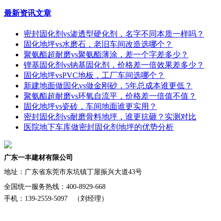
最新资讯文章
密封固化剂vs渗透型硬化剂，名字不同本质一样吗？
固化地坪vs水磨石，老旧车间改造选哪个？
聚氨酯超耐磨vs聚氨酯薄涂，差一个字差多少？
锂基固化剂vs钠基固化剂，价格差一倍效果差多少？
固化地坪vsPVC地板，工厂车间选哪个？
新建地面做固化vs做金刚砂，5年总成本谁更低？
聚氨酯超耐磨vs环氧自流平，价格差一倍值不值？
固化地坪vs瓷砖，车间地面谁更实用？
密封固化剂vs耐磨骨料地坪，谁更抗砸？实测对比
医院地下车库做密封固化剂地坪的优势分析
广东一丰建材有限公司
地址：
广东省东莞市东坑镇丁屋振兴大道43号
全国统一服务热线：400-8929-668
手机：139-2559-5097 （刘经理）