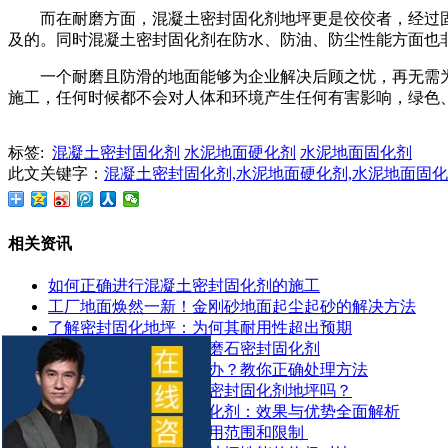
而在耐磨方面，混凝土密封固化剂地坪更是佼佼者，经过固
及的。同时混凝土密封固化剂在防水、防油、防尘性能方面也
一个耐磨且防滑的地面能够为企业解决后顾之忧，再无需
施工，任何时候都不会对人体和环境产生任何有害影响，绿色
标签:
混凝土密封固化剂
水泥地面硬化剂
水泥地面固化剂
此文关键字：
混凝土密封固化剂,水泥地面硬化剂,水泥地面固
相关资讯
如何正确进行混凝土密封固化剂的施工
工厂地面焕然一新！金刚砂地面起尘起砂的解决方法
了解密封固化地坪：为何其耐用性超出预期
如何有效地使用地面水磨石密封固化剂
水泥地面起皮起砂怎么办？教你正确处理方法
地面潮湿可以做混凝土密封固化剂地坪吗？
探索锂基混凝土密封固化剂：效果与优势全面解析
​混凝土密封固化剂的应用范围和限制 ​