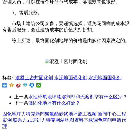
管理人员，可以在每个环节节约成本，落地效果也很好。
5、售后服务。
市场上建筑公司众多，要谨慎选择，避免花同样的成本没
有售后服务，会让建筑成本的价值大打折扣。
综上所述，最终固化剂地坪的价格是由多种因素决定的。
标签:
混凝土密封固化剂
水泥地面硬化剂
水泥地面固化剂
上一条
水性环氧地坪漆溶剂型和无溶剂型有什么区别？
下一条
做固化地坪有什么好处？
固化地坪
力特克新闻
聚氨酯砂浆地坪
施工视频
新闻中心
工程
案例
联系方式
走进力特克
网站地图
资料下载
调色空间
申请代
理