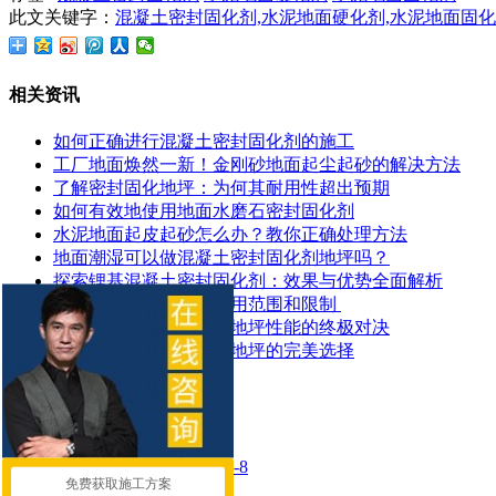
此文关键字：
混凝土密封固化剂,水泥地面硬化剂,水泥地面固
相关资讯
如何正确进行混凝土密封固化剂的施工
工厂地面焕然一新！金刚砂地面起尘起砂的解决方法
了解密封固化地坪：为何其耐用性超出预期
如何有效地使用地面水磨石密封固化剂
水泥地面起皮起砂怎么办？教你正确处理方法
地面潮湿可以做混凝土密封固化剂地坪吗？
探索锂基混凝土密封固化剂：效果与优势全面解析
​混凝土密封固化剂的应用范围和限制 ​
混凝土染色地坪与环氧地坪性能的终极对决
让停车场更耐用：固化地坪的完美选择
推荐产品
混凝土密封固化剂 LTK-8
免费获取施工方案