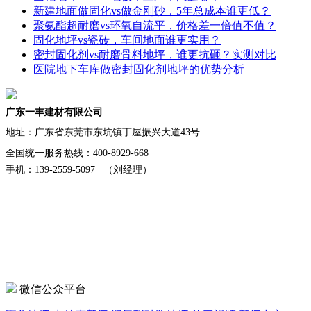
新建地面做固化vs做金刚砂，5年总成本谁更低？
聚氨酯超耐磨vs环氧自流平，价格差一倍值不值？
固化地坪vs瓷砖，车间地面谁更实用？
密封固化剂vs耐磨骨料地坪，谁更抗砸？实测对比
医院地下车库做密封固化剂地坪的优势分析
广东一丰建材有限公司
地址：
广东省东莞市东坑镇丁屋振兴大道43号
全国统一服务热线：400-8929-668
手机：139-2559-5097 （刘经理）
微信公众平台