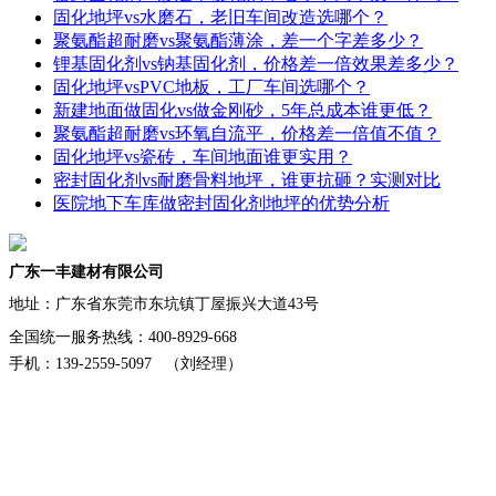
固化地坪vs水磨石，老旧车间改造选哪个？
聚氨酯超耐磨vs聚氨酯薄涂，差一个字差多少？
锂基固化剂vs钠基固化剂，价格差一倍效果差多少？
固化地坪vsPVC地板，工厂车间选哪个？
新建地面做固化vs做金刚砂，5年总成本谁更低？
聚氨酯超耐磨vs环氧自流平，价格差一倍值不值？
固化地坪vs瓷砖，车间地面谁更实用？
密封固化剂vs耐磨骨料地坪，谁更抗砸？实测对比
医院地下车库做密封固化剂地坪的优势分析
广东一丰建材有限公司
地址：
广东省东莞市东坑镇丁屋振兴大道43号
全国统一服务热线：400-8929-668
手机：139-2559-5097 （刘经理）