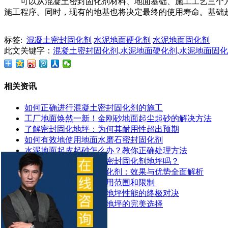
可以从混凝土密封固化剂材料、地面基础、施工工艺三个
施工程序。同时，现有的地基也将决定最终的使用寿命。基础
标签:
混凝土密封固化剂
水泥地面硬化剂
水泥地面固化剂
此文关键字：
混凝土密封固化剂,水泥地面硬化剂,水泥地面固
相关资讯
如何正确进行混凝土密封固化剂的施工
工厂地面焕然一新！金刚砂地面起尘起砂的解决方法
了解密封固化地坪：为何其耐用性超出预期
如何有效地使用地面水磨石密封固化剂
水泥地面起皮起砂怎么办？教你正确处理方法
地面潮湿可以做混凝土密封固化剂地坪吗？
探索锂基混凝土密封固化剂：效果与优势全面解析
​混凝土密封固化剂的应用范围和限制 ​
混凝土染色地坪与环氧地坪性能的终极对决
让停车场更耐用：固化地坪的完美选择
推荐产品