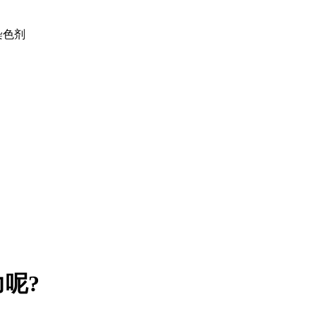
土染色剂
呢?