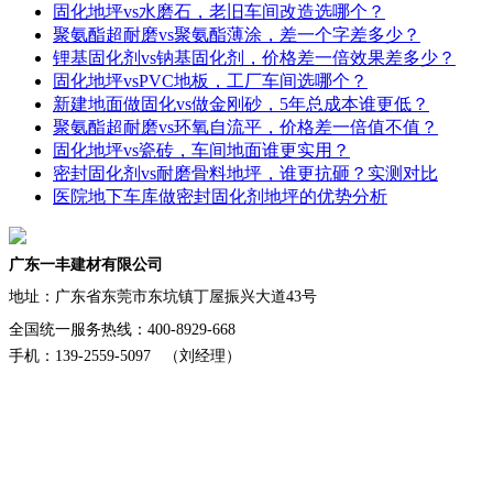
固化地坪vs水磨石，老旧车间改造选哪个？
聚氨酯超耐磨vs聚氨酯薄涂，差一个字差多少？
锂基固化剂vs钠基固化剂，价格差一倍效果差多少？
固化地坪vsPVC地板，工厂车间选哪个？
新建地面做固化vs做金刚砂，5年总成本谁更低？
聚氨酯超耐磨vs环氧自流平，价格差一倍值不值？
固化地坪vs瓷砖，车间地面谁更实用？
密封固化剂vs耐磨骨料地坪，谁更抗砸？实测对比
医院地下车库做密封固化剂地坪的优势分析
广东一丰建材有限公司
地址：
广东省东莞市东坑镇丁屋振兴大道43号
全国统一服务热线：400-8929-668
手机：139-2559-5097 （刘经理）