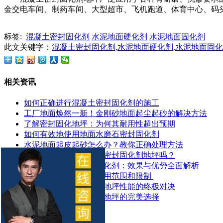
金交电车间、制药车间、大型超市、飞机跑道、体育中心、码
标签:
混凝土密封固化剂
水泥地面硬化剂
水泥地面固化剂
此文关键字：
混凝土密封固化剂,水泥地面硬化剂,水泥地面固
相关资讯
如何正确进行混凝土密封固化剂的施工
工厂地面焕然一新！金刚砂地面起尘起砂的解决方法
了解密封固化地坪：为何其耐用性超出预期
如何有效地使用地面水磨石密封固化剂
水泥地面起皮起砂怎么办？教你正确处理方法
地面潮湿可以做混凝土密封固化剂地坪吗？
探索锂基混凝土密封固化剂：效果与优势全面解析
​混凝土密封固化剂的应用范围和限制 ​
混凝土染色地坪与环氧地坪性能的终极对决
让停车场更耐用：固化地坪的完美选择
推荐产品