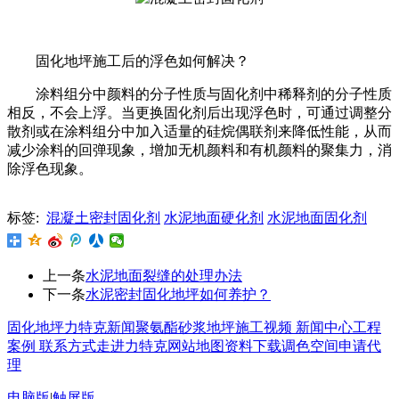
固化地坪施工后的浮色如何解决？
涂料组分中颜料的分子性质与固化剂中稀释剂的分子性质
相反，不会上浮。当更换固化剂后出现浮色时，可通过调整分
散剂或在涂料组分中加入适量的硅烷偶联剂来降低性能，从而
减少涂料的回弹现象，增加无机颜料和有机颜料的聚集力，消
除浮色现象。
标签:
混凝土密封固化剂
水泥地面硬化剂
水泥地面固化剂
上一条
水泥地面裂缝的处理办法
下一条
水泥密封固化地坪如何养护？
固化地坪
力特克新闻
聚氨酯砂浆地坪
施工视频
新闻中心
工程
案例
联系方式
走进力特克
网站地图
资料下载
调色空间
申请代
理
电脑版
|
触屏版