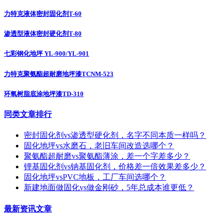
力特克液体密封固化剂T-60
渗透型液体密封硬化剂T-80
七彩钢化地坪 YL-900/YL-901
力特克聚氨酯超耐磨地坪漆TCNM-523
环氧树脂底涂地坪漆TD-310
同类文章排行
密封固化剂vs渗透型硬化剂，名字不同本质一样吗？
固化地坪vs水磨石，老旧车间改造选哪个？
聚氨酯超耐磨vs聚氨酯薄涂，差一个字差多少？
锂基固化剂vs钠基固化剂，价格差一倍效果差多少？
固化地坪vsPVC地板，工厂车间选哪个？
新建地面做固化vs做金刚砂，5年总成本谁更低？
最新资讯文章