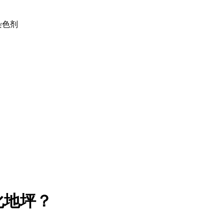
土染色剂
化地坪？