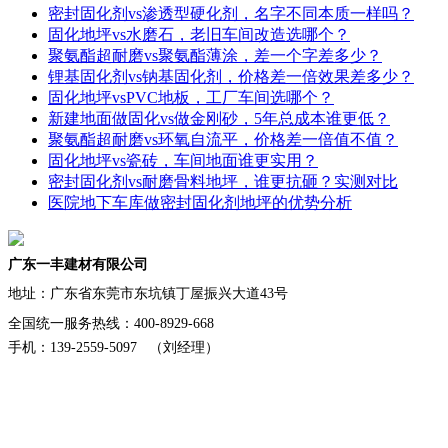
密封固化剂vs渗透型硬化剂，名字不同本质一样吗？
固化地坪vs水磨石，老旧车间改造选哪个？
聚氨酯超耐磨vs聚氨酯薄涂，差一个字差多少？
锂基固化剂vs钠基固化剂，价格差一倍效果差多少？
固化地坪vsPVC地板，工厂车间选哪个？
新建地面做固化vs做金刚砂，5年总成本谁更低？
聚氨酯超耐磨vs环氧自流平，价格差一倍值不值？
固化地坪vs瓷砖，车间地面谁更实用？
密封固化剂vs耐磨骨料地坪，谁更抗砸？实测对比
医院地下车库做密封固化剂地坪的优势分析
广东一丰建材有限公司
地址：
广东省东莞市东坑镇丁屋振兴大道43号
全国统一服务热线：400-8929-668
手机：139-2559-5097 （刘经理）