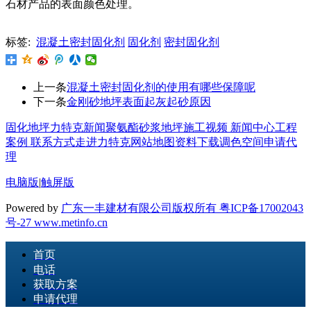
石材产品的表面颜色处理。
标签:
混凝土密封固化剂
固化剂
密封固化剂
上一条
混凝土密封固化剂的使用有哪些保障呢
下一条
金刚砂地坪表面起灰起砂原因
固化地坪
力特克新闻
聚氨酯砂浆地坪
施工视频
新闻中心
工程
案例
联系方式
走进力特克
网站地图
资料下载
调色空间
申请代
理
电脑版
|
触屏版
Powered by
广东一丰建材有限公司版权所有 粤ICP备17002043
号-27
www.metinfo.cn
首页
电话
获取方案
申请代理