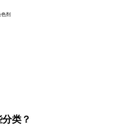
土染色剂
些分类？