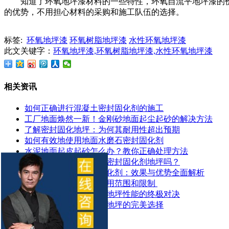
知道了环氧地坪漆材料的一些特性，环氧自流平地坪漆的
的优势，不用担心材料的采购和施工队伍的选择。
标签:
环氧地坪漆
环氧树脂地坪漆
水性环氧地坪漆
此文关键字：
环氧地坪漆,环氧树脂地坪漆,水性环氧地坪漆
相关资讯
如何正确进行混凝土密封固化剂的施工
工厂地面焕然一新！金刚砂地面起尘起砂的解决方法
了解密封固化地坪：为何其耐用性超出预期
如何有效地使用地面水磨石密封固化剂
水泥地面起皮起砂怎么办？教你正确处理方法
地面潮湿可以做混凝土密封固化剂地坪吗？
探索锂基混凝土密封固化剂：效果与优势全面解析
​混凝土密封固化剂的应用范围和限制 ​
混凝土染色地坪与环氧地坪性能的终极对决
让停车场更耐用：固化地坪的完美选择
推荐产品