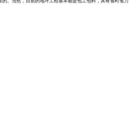
算的。当然，目前的地坪工程基本都是包工包料，具有省时省力