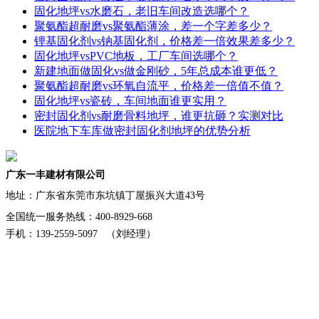
固化地坪vs水磨石，老旧车间改造选哪个？
聚氨酯超耐磨vs聚氨酯薄涂，差一个字差多少？
锂基固化剂vs钠基固化剂，价格差一倍效果差多少？
固化地坪vsPVC地板，工厂车间选哪个？
新建地面做固化vs做金刚砂，5年总成本谁更低？
聚氨酯超耐磨vs环氧自流平，价格差一倍值不值？
固化地坪vs瓷砖，车间地面谁更实用？
密封固化剂vs耐磨骨料地坪，谁更抗砸？实测对比
医院地下车库做密封固化剂地坪的优势分析
广东一丰建材有限公司
地址：
广东省东莞市东坑镇丁屋振兴大道43号
全国统一服务热线：400-8929-668
手机：139-2559-5097 （刘经理）