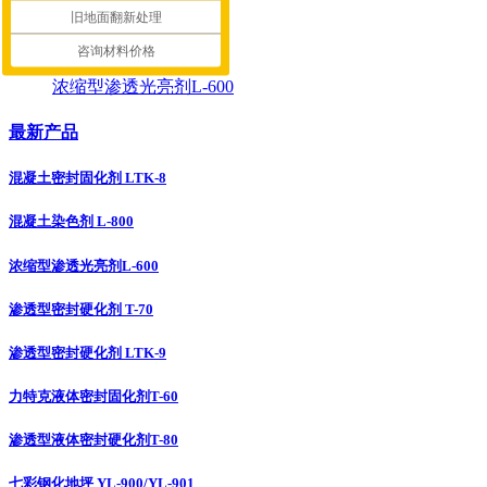
旧地面翻新处理
混凝土染色剂 L-800
咨询材料价格
浓缩型渗透光亮剂L-600
最新产品
混凝土密封固化剂 LTK-8
混凝土染色剂 L-800
浓缩型渗透光亮剂L-600
渗透型密封硬化剂 T-70
渗透型密封硬化剂 LTK-9
力特克液体密封固化剂T-60
渗透型液体密封硬化剂T-80
七彩钢化地坪 YL-900/YL-901