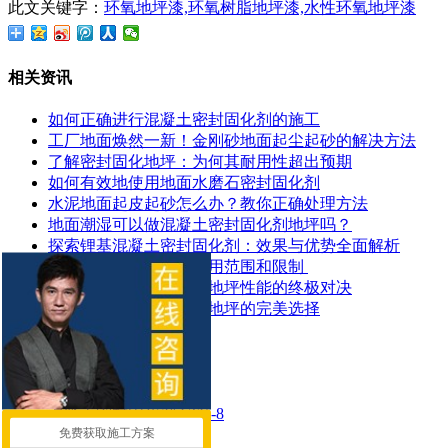
此文关键字：
环氧地坪漆,环氧树脂地坪漆,水性环氧地坪漆
相关资讯
如何正确进行混凝土密封固化剂的施工
工厂地面焕然一新！金刚砂地面起尘起砂的解决方法
了解密封固化地坪：为何其耐用性超出预期
如何有效地使用地面水磨石密封固化剂
水泥地面起皮起砂怎么办？教你正确处理方法
地面潮湿可以做混凝土密封固化剂地坪吗？
探索锂基混凝土密封固化剂：效果与优势全面解析
​混凝土密封固化剂的应用范围和限制 ​
混凝土染色地坪与环氧地坪性能的终极对决
让停车场更耐用：固化地坪的完美选择
推荐产品
混凝土密封固化剂 LTK-8
免费获取施工方案