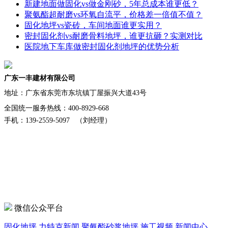
新建地面做固化vs做金刚砂，5年总成本谁更低？
聚氨酯超耐磨vs环氧自流平，价格差一倍值不值？
固化地坪vs瓷砖，车间地面谁更实用？
密封固化剂vs耐磨骨料地坪，谁更抗砸？实测对比
医院地下车库做密封固化剂地坪的优势分析
广东一丰建材有限公司
地址：
广东省东莞市东坑镇丁屋振兴大道43号
全国统一服务热线：400-8929-668
手机：139-2559-5097 （刘经理）
微信公众平台
固化地坪
力特克新闻
聚氨酯砂浆地坪
施工视频
新闻中心