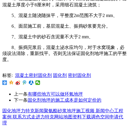
混凝土厚度小于8厘米时，采用细石混凝土浇筑；
5、混凝土随浇随抹平，平整度2m范围不大于2 mm、
6、面层施工前，基层混凝土、振捣砂浆要充分。
7、混凝土中的砂石含泥量不大于2 mm、
8、振捣完浆后，混凝土泌水应均匀，对于水窝现象，必
须设法清除，重新找平。否则无法保证固化剂地坪施工的平整
度。
标签:
混凝土密封固化剂
固化剂
密封固化剂
上一条
有哪些地方可以做环氧地坪
下一条
固化剂地坪的施工成本是如何定价的
固化地坪
力特克新闻
聚氨酯砂浆地坪
施工视频
新闻中心
工程
案例
联系方式
走进力特克
网站地图
资料下载
调色空间
申请代
理