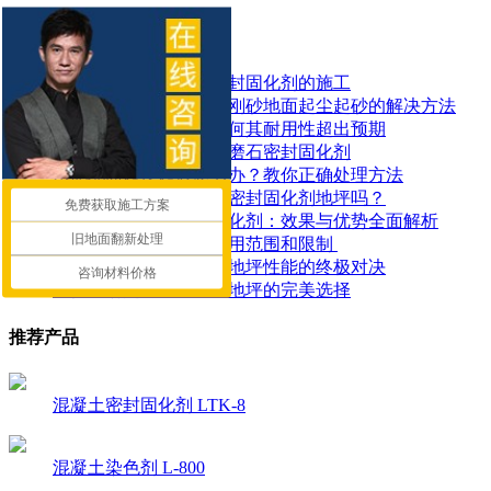
相关资讯
如何正确进行混凝土密封固化剂的施工
工厂地面焕然一新！金刚砂地面起尘起砂的解决方法
了解密封固化地坪：为何其耐用性超出预期
如何有效地使用地面水磨石密封固化剂
水泥地面起皮起砂怎么办？教你正确处理方法
地面潮湿可以做混凝土密封固化剂地坪吗？
免费获取施工方案
探索锂基混凝土密封固化剂：效果与优势全面解析
旧地面翻新处理
​混凝土密封固化剂的应用范围和限制 ​
混凝土染色地坪与环氧地坪性能的终极对决
咨询材料价格
让停车场更耐用：固化地坪的完美选择
推荐产品
混凝土密封固化剂 LTK-8
混凝土染色剂 L-800