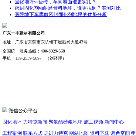
固化地坪vs瓷砖，车间地面谁更实用？
密封固化剂vs耐磨骨料地坪，谁更抗砸？实测对比
医院地下车库做密封固化剂地坪的优势分析
广东一丰建材有限公司
地址：
广东省东莞市东坑镇丁屋振兴大道43号
全国统一服务热线：400-8929-668
手机：139-2559-5097 （刘经理）
微信公众平台
固化地坪
力特克新闻
聚氨酯砂浆地坪
施工视频
新闻中心
工程案例
联系方式
走进力特克
网站地图
资料下载
调色空间
申