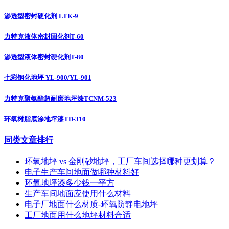
渗透型密封硬化剂 LTK-9
力特克液体密封固化剂T-60
渗透型液体密封硬化剂T-80
七彩钢化地坪 YL-900/YL-901
力特克聚氨酯超耐磨地坪漆TCNM-523
环氧树脂底涂地坪漆TD-310
同类文章排行
环氧地坪 vs 金刚砂地坪，工厂车间选择哪种更划算？
电子生产车间地面做哪种材料好
环氧地坪漆多少钱一平方
生产车间地面应使用什么材料
电子厂地面什么材质-环氧防静电地坪
工厂地面用什么地坪材料合适