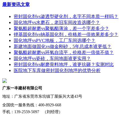
最新资讯文章
密封固化剂vs渗透型硬化剂，名字不同本质一样吗？
固化地坪vs水磨石，老旧车间改造选哪个？
聚氨酯超耐磨vs聚氨酯薄涂，差一个字差多少？
锂基固化剂vs钠基固化剂，价格差一倍效果差多少？
固化地坪vsPVC地板，工厂车间选哪个？
新建地面做固化vs做金刚砂，5年总成本谁更低？
聚氨酯超耐磨vs环氧自流平，价格差一倍值不值？
固化地坪vs瓷砖，车间地面谁更实用？
密封固化剂vs耐磨骨料地坪，谁更抗砸？实测对比
医院地下车库做密封固化剂地坪的优势分析
广东一丰建材有限公司
地址：
广东省东莞市东坑镇丁屋振兴大道43号
全国统一服务热线：400-8929-668
手机：139-2559-5097 （刘经理）