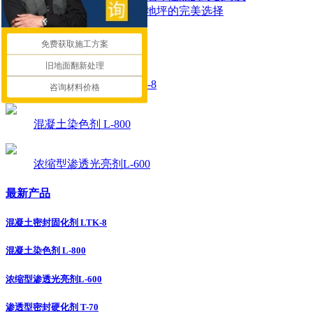
让停车场更耐用：固化地坪的完美选择
推荐产品
免费获取施工方案
旧地面翻新处理
混凝土密封固化剂 LTK-8
咨询材料价格
混凝土染色剂 L-800
浓缩型渗透光亮剂L-600
最新产品
混凝土密封固化剂 LTK-8
混凝土染色剂 L-800
浓缩型渗透光亮剂L-600
渗透型密封硬化剂 T-70