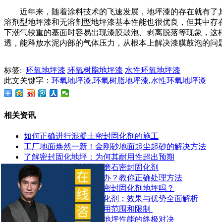
近年来，随着涂料技术的飞速发展，地坪漆的存在就有了
溶剂型地坪漆和无溶剂型地坪漆基本性能也很优良，但其中存
下潮气较重的基面时容易出现漆膜鼓泡、剥离脱落等现象，这
透，能释放水泥内部的气体压力，从根本上解决漆膜鼓泡的问
标签:
环氧地坪漆
环氧树脂地坪漆
水性环氧地坪漆
此文关键字：
环氧地坪漆,环氧树脂地坪漆,水性环氧地坪漆
相关资讯
如何正确进行混凝土密封固化剂的施工
工厂地面焕然一新！金刚砂地面起尘起砂的解决方法
了解密封固化地坪：为何其耐用性超出预期
如何有效地使用地面水磨石密封固化剂
水泥地面起皮起砂怎么办？教你正确处理方法
地面潮湿可以做混凝土密封固化剂地坪吗？
探索锂基混凝土密封固化剂：效果与优势全面解析
​混凝土密封固化剂的应用范围和限制 ​
混凝土染色地坪与环氧地坪性能的终极对决