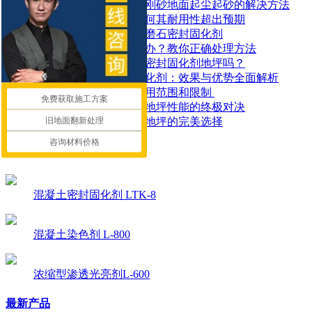
工厂地面焕然一新！金刚砂地面起尘起砂的解决方法
了解密封固化地坪：为何其耐用性超出预期
如何有效地使用地面水磨石密封固化剂
水泥地面起皮起砂怎么办？教你正确处理方法
地面潮湿可以做混凝土密封固化剂地坪吗？
探索锂基混凝土密封固化剂：效果与优势全面解析
​混凝土密封固化剂的应用范围和限制 ​
免费获取施工方案
混凝土染色地坪与环氧地坪性能的终极对决
旧地面翻新处理
让停车场更耐用：固化地坪的完美选择
咨询材料价格
推荐产品
混凝土密封固化剂 LTK-8
混凝土染色剂 L-800
浓缩型渗透光亮剂L-600
最新产品