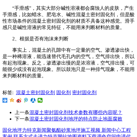
“手滑感”，其实大部分碱性溶液都会腐蚀人的皮肤，产生
手滑感，比如蜡水、肥皂水、碱性混凝土密封固化剂，但是酸
性市场条件的混凝土密封固化剂的材质不具备这种感觉。滑手
感只是碱性溶液的常见特征，不能用来判断材料的质量。
2、根据是否有泡沫来判断
事实上，混凝土的孔隙中有一定量的空气。渗透渗出快，
是一种稀溶液，能迅速替代毛孔内的空气，空气排出快，所以
有起泡现象。反之，渗透渗出慢的是浓溶液，空气排出慢，可
能很少或没有起泡现象。所以鼓泡只是一种排气现象，不能用
来判断材料的质量。
标签:
混凝土密封固化剂
固化剂
密封固化剂
上一条
混凝土密封固化剂技术参数有哪些内容呢？
下一条
混凝土密封固化剂地坪的特点防止地面腐败
固化地坪
力特克新闻
聚氨酯砂浆地坪
施工视频
新闻中心
工程
案例
联系方式
走进力特克
网站地图
资料下载
调色空间
申请代