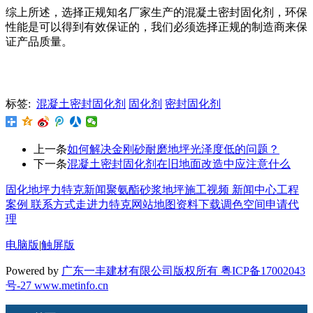
综上所述，选择正规知名厂家生产的混凝土密封固化剂，环保
性能是可以得到有效保证的，我们必须选择正规的制造商来保
证产品质量。
标签:
混凝土密封固化剂
固化剂
密封固化剂
上一条
如何解决金刚砂耐磨地坪光泽度低的问题？
下一条
混凝土密封固化剂在旧地面改造中应注意什么
固化地坪
力特克新闻
聚氨酯砂浆地坪
施工视频
新闻中心
工程
案例
联系方式
走进力特克
网站地图
资料下载
调色空间
申请代
理
电脑版
|
触屏版
Powered by
广东一丰建材有限公司版权所有 粤ICP备17002043
号-27
www.metinfo.cn