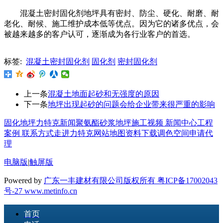
混凝土密封固化剂地坪具有密封、防尘、硬化、耐磨、耐
老化、耐候、施工维护成本低等优点。因为它的诸多优点，会
被越来越多的客户认可，逐渐成为各行业客户的首选。
标签:
混凝土密封固化剂
固化剂
密封固化剂
上一条
混凝土地面起砂和无强度的原因
下一条
地坪出现起砂的问题会给企业带来很严重的影响
固化地坪
力特克新闻
聚氨酯砂浆地坪
施工视频
新闻中心
工程
案例
联系方式
走进力特克
网站地图
资料下载
调色空间
申请代
理
电脑版
|
触屏版
Powered by
广东一丰建材有限公司版权所有 粤ICP备17002043
号-27
www.metinfo.cn
首页