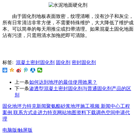
由于固化剂地板表面致密，纹理清晰，没有沙子和灰尘，
所有日常清洁非常方便，不需要特殊维护，大大降低了维护成
本。可以简单的每天用推尘或扫帚清理。如果混凝土固化地面
沾有污渍，只需用清水加拖把即可清除。
标签:
混凝土密封固化剂
固化剂
密封固化剂
上一条
如何达到地坪的最佳使用效果？
下一条
渗透型混凝土密封固化剂与普通固化剂产品的区
别
固化地坪
力特克新闻
聚氨酯砂浆地坪
施工视频
新闻中心
工程
案例
联系方式
走进力特克
网站地图
资料下载
调色空间
申请代
理
电脑版
|
触屏版