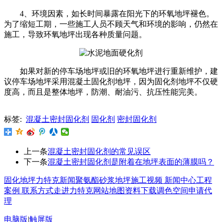
4、环境因素，如长时间暴露在阳光下的环氧地坪褪色。
为了缩短工期，一些施工人员不顾天气和环境的影响，仍然在
施工，导致环氧地坪出现各种质量问题。
如果对新的停车场地坪或旧的环氧地坪进行重新维护，建
议停车场地坪采用混凝土固化剂地坪，因为固化剂地坪不仅硬
度高，而且是整体地坪，防潮、耐油污、抗压性能完美。
标签:
混凝土密封固化剂
固化剂
密封固化剂
上一条
混凝土密封固化剂的常见误区
下一条
混凝土密封固化剂是附着在地坪表面的薄膜吗？
固化地坪
力特克新闻
聚氨酯砂浆地坪
施工视频
新闻中心
工程
案例
联系方式
走进力特克
网站地图
资料下载
调色空间
申请代
理
电脑版
|
触屏版