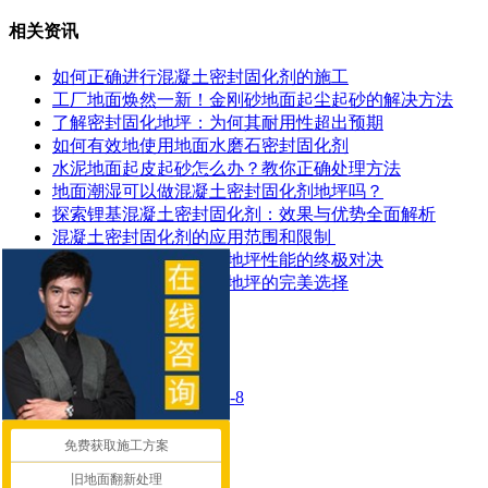
相关资讯
如何正确进行混凝土密封固化剂的施工
工厂地面焕然一新！金刚砂地面起尘起砂的解决方法
了解密封固化地坪：为何其耐用性超出预期
如何有效地使用地面水磨石密封固化剂
水泥地面起皮起砂怎么办？教你正确处理方法
地面潮湿可以做混凝土密封固化剂地坪吗？
探索锂基混凝土密封固化剂：效果与优势全面解析
​混凝土密封固化剂的应用范围和限制 ​
混凝土染色地坪与环氧地坪性能的终极对决
让停车场更耐用：固化地坪的完美选择
推荐产品
混凝土密封固化剂 LTK-8
免费获取施工方案
混凝土染色剂 L-800
旧地面翻新处理