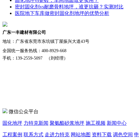
固化地坪vs瓷砖，车间地面谁更实用？
密封固化剂vs耐磨骨料地坪，谁更抗砸？实测对比
医院地下车库做密封固化剂地坪的优势分析
广东一丰建材有限公司
地址：
广东省东莞市东坑镇丁屋振兴大道43号
全国统一服务热线：400-8929-668
手机：139-2559-5097 （刘经理）
微信公众平台
固化地坪
力特克新闻
聚氨酯砂浆地坪
施工视频
新闻中心
工程案例
联系方式
走进力特克
网站地图
资料下载
调色空间
申