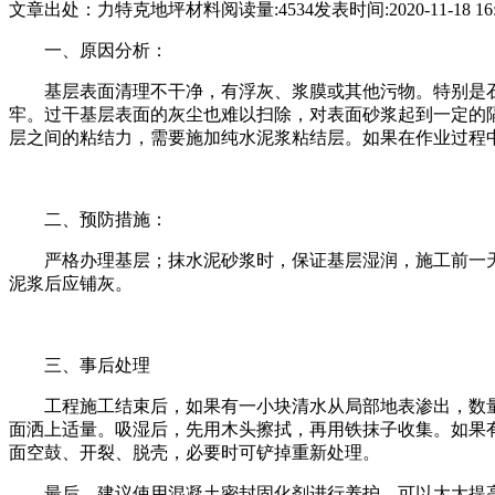
文章出处：力特克地坪材料
阅读量:4534
发表时间:2020-11-18 16:
一、原因分析：
基层表面清理不干净，有浮灰、浆膜或其他污物。特别是
牢。过干基层表面的灰尘也难以扫除，对表面砂浆起到一定的
层之间的粘结力，需要施加纯水泥浆粘结层。如果在作业过程
二、预防措施：
严格办理基层；抹水泥砂浆时，保证基层湿润，施工前一
泥浆后应铺灰。
三、事后处理
工程施工结束后，如果有一小块清水从局部地表渗出，数量
面洒上适量。吸湿后，先用木头擦拭，再用铁抹子收集。如果有
面空鼓、开裂、脱壳，必要时可铲掉重新处理。
最后，建议使用混凝土密封固化剂进行养护，可以大大提