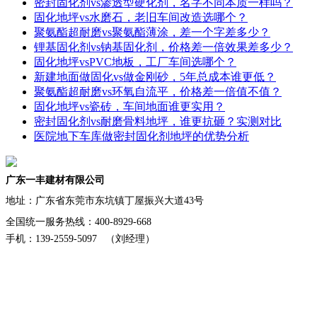
密封固化剂vs渗透型硬化剂，名字不同本质一样吗？
固化地坪vs水磨石，老旧车间改造选哪个？
聚氨酯超耐磨vs聚氨酯薄涂，差一个字差多少？
锂基固化剂vs钠基固化剂，价格差一倍效果差多少？
固化地坪vsPVC地板，工厂车间选哪个？
新建地面做固化vs做金刚砂，5年总成本谁更低？
聚氨酯超耐磨vs环氧自流平，价格差一倍值不值？
固化地坪vs瓷砖，车间地面谁更实用？
密封固化剂vs耐磨骨料地坪，谁更抗砸？实测对比
医院地下车库做密封固化剂地坪的优势分析
广东一丰建材有限公司
地址：
广东省东莞市东坑镇丁屋振兴大道43号
全国统一服务热线：400-8929-668
手机：139-2559-5097 （刘经理）