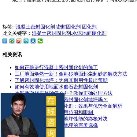
标签:
混凝土密封固化剂
密封固化剂
固化剂
此文关键字：
混凝土密封固化剂,水泥地面硬化剂
相关资讯
如何正确进行混凝土密封固化剂的施工
工厂地面焕然一新！金刚砂地面起尘起砂的解决方法
了解密封固化地坪：为何其耐用性超出预期
如何有效地使用地面水磨石密封固化剂
水泥地面起皮起砂怎么办？教你正确处理方法
地面潮湿可以做混凝土密封固化剂地坪吗？
探索锂基混凝土密封固化剂：效果与优势全面解析
​混凝土密封固化剂的应用范围和限制 ​
混凝土染色地坪与环氧地坪性能的终极对决
让停车场更耐用：固化地坪的完美选择