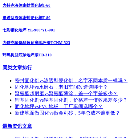
力特克液体密封固化剂T-60
渗透型液体密封硬化剂T-80
七彩钢化地坪 YL-900/YL-901
力特克聚氨酯超耐磨地坪漆TCNM-523
环氧树脂底涂地坪漆TD-310
同类文章排行
密封固化剂vs渗透型硬化剂，名字不同本质一样吗？
固化地坪vs水磨石，老旧车间改造选哪个？
聚氨酯超耐磨vs聚氨酯薄涂，差一个字差多少？
锂基固化剂vs钠基固化剂，价格差一倍效果差多少？
固化地坪vsPVC地板，工厂车间选哪个？
新建地面做固化vs做金刚砂，5年总成本谁更低？
最新资讯文章