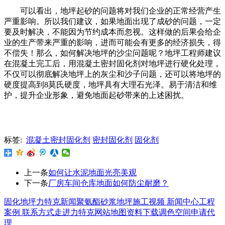
可以看出，地坪起砂的问题将对我们企业的正常经营产生
严重影响。所以我们建议，如果地面出现了成砂的问题，一定
要及时解决，不能因为节约成本而忽视。这样做的后果会给企
业的生产带来严重的影响，进而可能会有更多的经济损失，得
不偿失！那么，如何解决地坪的沙尘问题呢？地坪工程师建议
在混凝土完工后，用混凝土密封固化剂对地坪进行硬化处理，
不仅可以彻底解决地坪上的灰尘和沙子问题，还可以将地坪的
硬度提高到8莫氏硬度，地坪具有大理石光泽。易于清洁和维
护，提升企业形象，避免地面起砂带来的上述困扰。
标签:
混凝土密封固化剂
密封固化剂
固化剂
上一条
如何让水泥地面光亮美观
下一条
厂房车间仓库地面如何防尘耐磨？
固化地坪
力特克新闻
聚氨酯砂浆地坪
施工视频
新闻中心
工程
案例
联系方式
走进力特克
网站地图
资料下载
调色空间
申请代
理