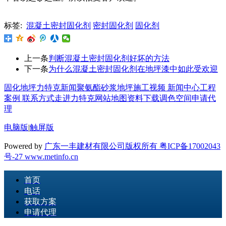
标签:
混凝土密封固化剂
密封固化剂
固化剂
上一条
判断混凝土密封固化剂好坏的方法
下一条
为什么混凝土密封固化剂在地坪漆中如此受欢迎
固化地坪
力特克新闻
聚氨酯砂浆地坪
施工视频
新闻中心
工程
案例
联系方式
走进力特克
网站地图
资料下载
调色空间
申请代
理
电脑版
|
触屏版
Powered by
广东一丰建材有限公司版权所有 粤ICP备17002043
号-27
www.metinfo.cn
首页
电话
获取方案
申请代理