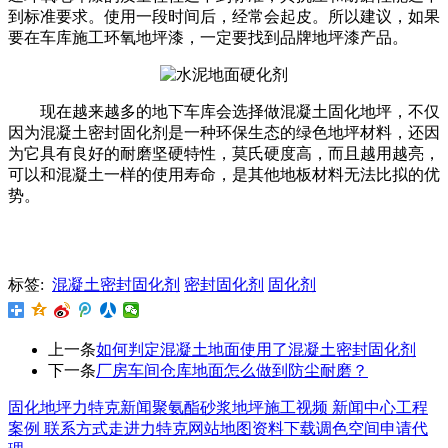
到标准要求。使用一段时间后，经常会起皮。所以建议，如果
要在车库施工环氧地坪漆，一定要找到品牌地坪漆产品。
现在越来越多的地下车库会选择做混凝土固化地坪，不仅
因为混凝土密封固化剂是一种环保生态的绿色地坪材料，还因
为它具有良好的耐磨坚硬特性，莫氏硬度高，而且越用越亮，
可以和混凝土一样的使用寿命，是其他地板材料无法比拟的优
势。
标签:
混凝土密封固化剂
密封固化剂
固化剂
上一条
如何判定混凝土地面使用了混凝土密封固化剂
下一条
厂房车间仓库地面怎么做到防尘耐磨？
固化地坪
力特克新闻
聚氨酯砂浆地坪
施工视频
新闻中心
工程
案例
联系方式
走进力特克
网站地图
资料下载
调色空间
申请代