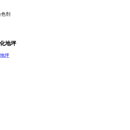
土染色剂
钢化地坪