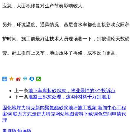
应急，大面积修复对生产节奏影响较大。
另外，环境温度、通风情况、基层含水率都会直接影响实际养
护时间。施工前最好让技术人员现场测一下，别按理论天数硬
套。赶工提前上叉车，地面压坏了再修，成本反而更高。
上一条
地下车库起砂起灰，物业最怕的3个投诉点
下一条
混凝土起灰处理，这4种材料千万别混用
固化地坪
力特克新闻
聚氨酯砂浆地坪
施工视频
新闻中心
工程
案例
联系方式
走进力特克
网站地图
资料下载
调色空间
申请代
理
电脑版
|
触屏版