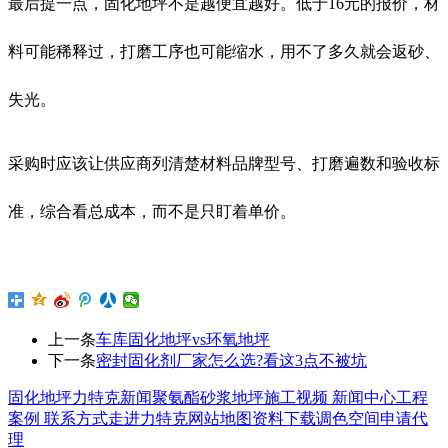
最后提一点，固化地坪不是越便宜越好。低于16元的报价，材
料可能稀释过，打磨工序也可能缩水，用不了多久就会返砂、
失光。
采购时应该让供应商列清楚材料品牌型号、打磨遍数和验收标
准，综合看总成本，而不是只盯着单价。
上一条
车库固化地坪vs环氧地坪
下一条
密封固化剂厂家怎么选?看这3点不被坑
固化地坪
力特克新闻
聚氨酯砂浆地坪
施工视频
新闻中心
工程
案例
联系方式
走进力特克
网站地图
资料下载
调色空间
申请代
理