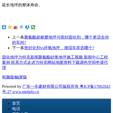
延长地坪的整体寿命。
上一条
聚氨酯超耐磨地坪与密封固化剂，哪个更适合你
的车间?
下一条
密封化剂vs环氧地坪，潮湿车库选哪个?
固化地坪
力特克新闻
聚氨酯砂浆地坪
施工视频
新闻中心
工程
案例
联系方式
走进力特克
网站地图
资料下载
调色空间
申请代
理
电脑版
|
触屏版
Powered by
广东一丰建材有限公司版权所有 粤ICP备17002043
号-27
www.metinfo.cn
首页
电话