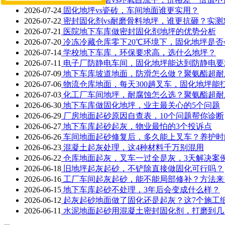
2026-07-24
固化地坪vs瓷砖，车间地面谁更实用？
2026-07-22
密封固化剂vs耐磨骨料地坪，谁更抗砸？实测
2026-07-21
医院地下车库做密封固化剂地坪的优势分析
2026-07-20
冷冻冷藏仓库零下20℃环境下，固化地坪是否
2026-07-14
学校地下车库，环保要求高，选什么地坪？
2026-07-11
电子厂防静电车间，固化地坪能达到防静电要
2026-07-09
地下车库坡道地面，防滑怎么做？聚氨酯超耐
2026-07-06
物流仓库地面，每天300趟叉车，固化地坪能
2026-07-03
化工厂车间地坪，耐腐蚀怎么选？聚氨酯超耐
2026-06-30
地下车库做固化地坪，业主最关心的5个问题
2026-06-29
厂房地面起砂原因自查表，10个问题帮你诊断
2026-06-27
地下车库起砂起灰，物业最怕的3个投诉点
2026-06-26
车间地面起砂修复后，多久能上叉车？养护时
2026-06-23
混凝土起灰处理，这4种材料千万别混用
2026-06-22
仓库地面起灰，叉车一过全是灰，3天解决案
2026-06-18
旧地坪起灰起砂，不铲除直接做固化可行吗？
2026-06-16
工厂车间起灰起砂，能不能局部修补？方法来
2026-06-15
地下车库起砂不处理，3年后会变成什么样？
2026-06-12
起灰起砂地面做了固化还是起灰？这7个施工
2026-06-11
水泥地面起砂用混凝土密封固化剂，打磨到几