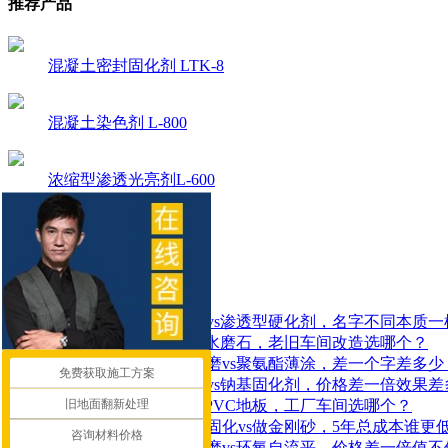
推荐产品
混凝土密封固化剂 LTK-8
混凝土染色剂 L-800
浓缩型渗透光亮剂L-600
渗透型密封硬化剂 T-70
资讯中心
2026-08-05
密封固化剂vs渗透型硬化剂，名字不同本质一
2026-08-04
固化地坪vs水磨石，老旧车间改造选哪个？
2026-07-30
聚氨酯超耐磨vs聚氨酯薄涂，差一个字差多少
免费获取施工方案
2026-07-29
锂基固化剂vs钠基固化剂，价格差一倍效果差
旧地面翻新处理
2026-07-28
固化地坪vsPVC地板，工厂车间选哪个？
2026-07-27
新建地面做固化vs做金刚砂，5年总成本谁更
咨询材料价格
2026-07-25
聚氨酯超耐磨vs环氧自流平，价格差一倍值不