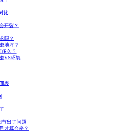
对比
会开裂？
求吗？
磨地坪？
扛多久？
磨VS环氧
间表
例
了
细节出了问题
目才算合格？